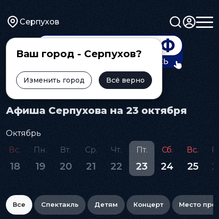
Серпухов
Ваш город - Серпухов?
Изменить город
Всё верно
Главная
Афиша
Афиша Серпухова на 23 октября
Октябрь
Вс.
Пн.
Вт.
Ср.
Чт.
Пт.
Сб.
Вс.
П
18
19
20
21
22
23
24
25
2
Все
Спектакль
Детям
Концерт
Место про