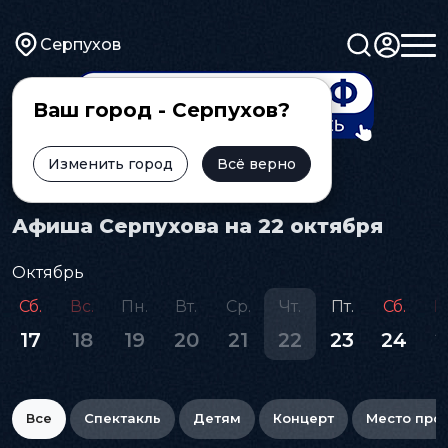
Серпухов
Ваш город - Серпухов?
Изменить город
Всё верно
Главная
Афиша
Афиша Серпухова на 22 октября
Октябрь
Сб.
Вс.
Пн.
Вт.
Ср.
Чт.
Пт.
Сб.
В
17
18
19
20
21
22
23
24
2
Все
Спектакль
Детям
Концерт
Место про