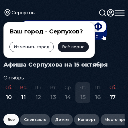
Серпухов
Ваш город - Серпухов?
Изменить город
Всё верно
Главная
Афиша
Афиша Серпухова на 15 октября
Октябрь
Сб.
Вс.
Пн.
Вт.
Ср.
Чт.
Пт.
Сб.
В
10
11
12
13
14
15
16
17
1
Все
Спектакль
Детям
Концерт
Место про